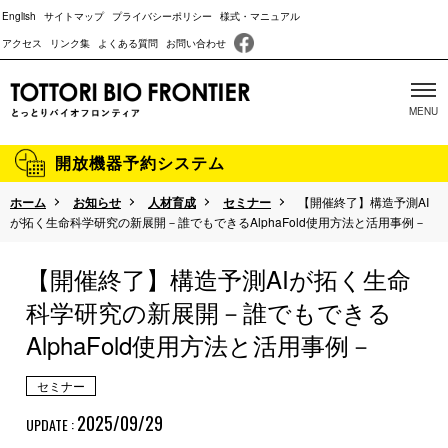
English
サイトマップ
プライバシーポリシー
様式・マニュアル
アクセス
リンク集
よくある質問
お問い合わせ
開放機器予約システム
ホーム
お知らせ
人材育成
セミナー
【開催終了】構造予測AI
当施設について
が拓く生命科学研究の新展開－誰でもできるAlphaFold使用方法と活用事例－
主な取り組み
【開催終了】構造予測AIが拓く生命
沿革
科学研究の新展開－誰でもできる
AlphaFold使用方法と活用事例－
成果報告
パンフレット
セミナー
2025/09/29
UPDATE :
動物実験に関する情報開示