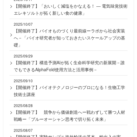
【開催終了】「おいしく減塩をかなえる！ ― 電気味覚技術
エレキソルトが拓く新しい食の健康」
2025/10/07
【開催終了】バイオものづくり最前線ーラボから社会実装
へ－「バイオ研究者が知っておきたいスケールアップの基
礎」
2025/09/29
【開催終了】構造予測AIが拓く生命科学研究の新展開－誰
でもできるAlphaFold使用方法と活用事例－
2025/09/10
【開催終了】バイオテクノロジーのプロになる！生物工学
技術士講座
2025/08/28
【開催終了】 競争から価値創造へー戦わずして勝つ人材
戦略ー「ブルーオーシャン思考で切り拓く未来」
2025/08/07
【開催終了】実験サンプル海外輸送の基本 輸出入の実