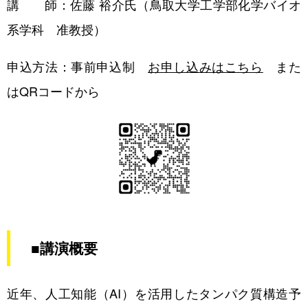
講 師：佐藤 裕介氏（鳥取大学工学部化学バイオ
ワークショップ
系学科 准教授）
メール配信登録
申込方法：事前申込制
お申し込みはこちら
また
はQRコードから
■講演概要
近年、人工知能（AI）を活用したタンパク質構造予