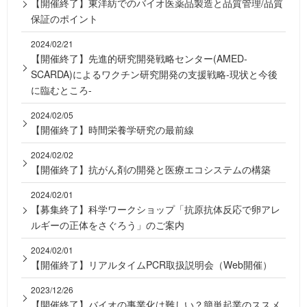
【開催終了】東洋紡でのバイオ医薬品製造と品質管理/品質
保証のポイント
2024/02/21
【開催終了】先進的研究開発戦略センター(AMED-
SCARDA)によるワクチン研究開発の支援戦略-現状と今後
に臨むところ-
2024/02/05
【開催終了】時間栄養学研究の最前線
2024/02/02
【開催終了】抗がん剤の開発と医療エコシステムの構築
2024/02/01
【募集終了】科学ワークショップ「抗原抗体反応で卵アレ
ルギーの正体をさぐろう」のご案内
2024/02/01
【開催終了】リアルタイムPCR取扱説明会（Web開催）
2023/12/26
【開催終了】バイオの事業化は難しい？簡単起業のススメ