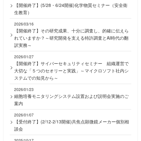
【開催終了】(5/28・6/24開催)化学物質セミナー（安全衛
生教育）
2026/03/16
【開催終了】その研究成果、十分に調査し、的確に伝えら
れていますか？～研究開発を支える特許調査とAI時代の翻
訳実務～
2026/01/27
【開催終了】サイバーセキュリティセミナー 組織運営で
大切な「５つのセオリーと実践」～マイクロソフト社内シ
ステムでの知見から～
2026/01/23
細胞培養モニタリングシステム設置および説明会実施のご
案内
2026/01/07
【受付終了】(2/12-2/13開催)共焦点顕微鏡メーカー個別相
談会
2025/10/17