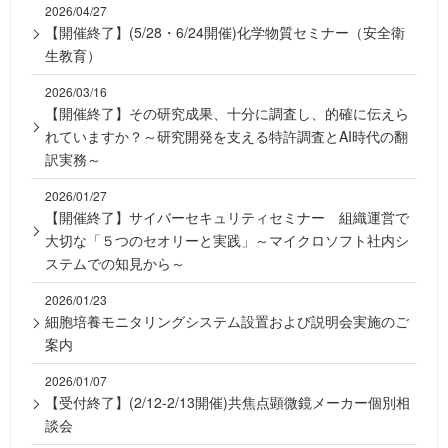
2026/04/27
【開催終了】(5/28・6/24開催)化学物質セミナー（安全衛
生教育）
2026/03/16
【開催終了】その研究成果、十分に調査し、的確に伝えら
れていますか？～研究開発を支える特許調査とAI時代の翻
訳実務～
2026/01/27
【開催終了】サイバーセキュリティセミナー 組織運営で
大切な「５つのセオリーと実践」～マイクロソフト社内シ
ステムでの知見から～
2026/01/23
細胞培養モニタリングシステム設置および説明会実施のご
案内
2026/01/07
【受付終了】(2/12-2/13開催)共焦点顕微鏡メーカー個別相
談会