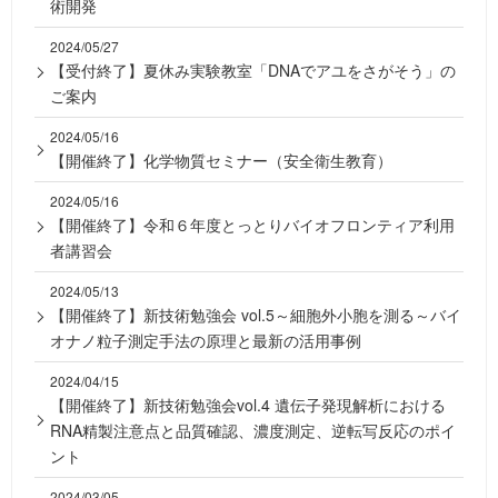
術開発
2024/05/27
【受付終了】夏休み実験教室「DNAでアユをさがそう」の
ご案内
2024/05/16
【開催終了】化学物質セミナー（安全衛生教育）
2024/05/16
【開催終了】令和６年度とっとりバイオフロンティア利用
者講習会
2024/05/13
【開催終了】新技術勉強会 vol.5～細胞外小胞を測る～バイ
オナノ粒子測定手法の原理と最新の活用事例
2024/04/15
【開催終了】新技術勉強会vol.4 遺伝子発現解析における
RNA精製注意点と品質確認、濃度測定、逆転写反応のポイ
ント
2024/03/05