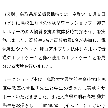
アクセス
（公財）鳥取県産業振興機構では、令和5年８月９日
（水）に高校生向けの体験型ワークショップ「卵ア
レルギーの原因物質を抗原抗体反応で探ろう」を実
施しました。高校生5名と高校教員2名が参加し、電
機器利用のご案内
気泳動や抗体（抗- 卵白アルブミン抗体）を用いて普
レンタルラボのご案内
通のホットケーキと卵不使用のホットケーキとを見
動物実験・遺伝子組換え実験のご案内
分ける実験を行いました。
ワークショップ中は、鳥取大学医学部生命科学科 免
疫学教室の常世田先生と学生の皆さまに実験をサ
ポートいただきました。また兵庫県立明石高校 薄井
人材育成情報
先生をお招きし、「Immuno! （イムノ！）」という
セミナー