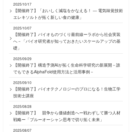
2025/10/17
【開催終了】「おいしく減塩をかなえる！ ― 電気味覚技術
エレキソルトが拓く新しい食の健康」
2025/10/07
【開催終了】バイオものづくり最前線ーラボから社会実装
へ－「バイオ研究者が知っておきたいスケールアップの基
礎」
2025/09/29
【開催終了】構造予測AIが拓く生命科学研究の新展開－誰
でもできるAlphaFold使用方法と活用事例－
2025/09/10
【開催終了】バイオテクノロジーのプロになる！生物工学
技術士講座
2025/08/28
【開催終了】 競争から価値創造へー戦わずして勝つ人材
戦略ー「ブルーオーシャン思考で切り拓く未来」
2025/08/07