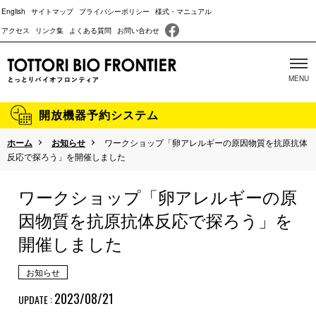
English
サイトマップ
プライバシーポリシー
様式・マニュアル
アクセス
リンク集
よくある質問
お問い合わせ
開放機器予約システム
ホーム
お知らせ
ワークショップ「卵アレルギーの原因物質を抗原抗体
当施設について
反応で探ろう」を開催しました
主な取り組み
ワークショップ「卵アレルギーの原
沿革
因物質を抗原抗体反応で探ろう」を
開催しました
成果報告
パンフレット
お知らせ
2023/08/21
UPDATE :
動物実験に関する情報開示