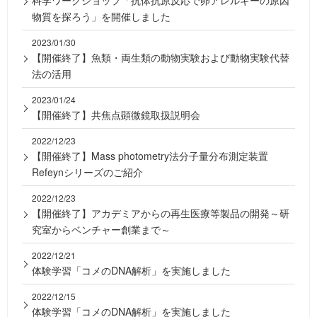
科学ワークショップ「抗体抗原反応で卵アレルギーの原因
物質を探ろう」を開催しました
2023/01/30
【開催終了】魚類・両生類の動物実験および動物実験代替
法の活用
2023/01/24
【開催終了】共焦点顕微鏡取扱説明会
2022/12/23
【開催終了】Mass photometry法分子量分布測定装置
Refeynシリーズのご紹介
2022/12/23
【開催終了】アカデミアからの再生医療等製品の開発～研
究室からベンチャー創業まで～
2022/12/21
体験学習「コメのDNA解析」を実施しました
2022/12/15
体験学習「コメのDNA解析」を実施しました