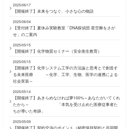
2025/06/17
【開催終了】未来をつなぐ、小さな心の物語
2025/06/04
【受付終了】夏休み実験教室「DNA探偵団 星空舞をさが
せ」のご案内
2025/05/15
【開催終了】化学物質セミナー（安全衛生教育）
2025/05/15
【開催終了】化学システム工学の方法論と思考とで創造す
る未来医療 ～化学、工学、生物、医学の連携による
社会実装～
2025/05/14
【開催終了】あきらめなければ夢100%～あなたがいてくれ
たから～ 「本気を受け止めた医療従事者た
ちが導いた奇跡」
2025/05/09
【開催終了】契約交渉のポイント（秘密保持契約と共同開