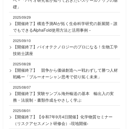
礎」
2025/09/29
【開催終了】構造予測AIが拓く生命科学研究の新展開－誰
でもできるAlphaFold使用方法と活用事例－
2025/09/10
【開催終了】バイオテクノロジーのプロになる！生物工学
技術士講座
2025/08/28
【開催終了】 競争から価値創造へー戦わずして勝つ人材
戦略ー「ブルーオーシャン思考で切り拓く未来」
2025/08/07
【開催終了】実験サンプル海外輸送の基本 輸出入の実
務・法規制・書類作成をやさしく学ぶ
2025/08/01
【開催終了】【令和7年9月4日開催】化学物質セミナー
（リスクアセスメント研修会）‹現地開催›