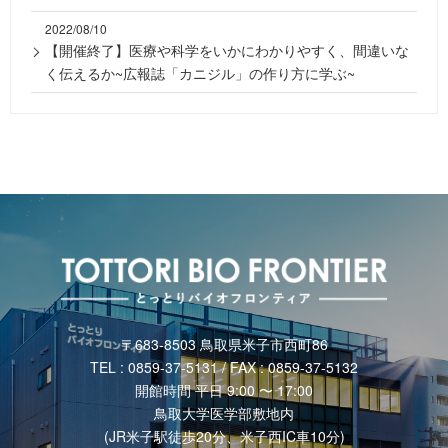
2022/08/10
【開催終了】医療や科学をいかにわかりやすく、間違いな
く伝えるか~広報誌「カニジル」の作り方に学ぶ~
〒683-8503 鳥取県米子市西町86
TEL : 0859-37-5131 / FAX : 0859-37-5132
開館時間 平日 9:00 〜 17:00
鳥取大学医学部敷地内
(JR米子駅徒歩20分、米子西IC車10分)