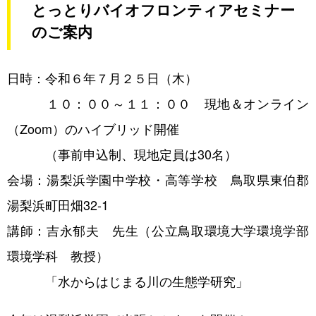
とっとりバイオフロンティアセミナー
アクセス
のご案内
日時：令和６年７月２５日（木）
１０：００～１１：００ 現地＆オンライン
機器利用のご案内
（Zoom）のハイブリッド開催
レンタルラボのご案内
（事前申込制、現地定員は30名）
会場：湯梨浜学園中学校・高等学校 鳥取県東伯郡
動物実験・遺伝子組換え実験のご案内
湯梨浜町田畑32-1
講師：吉永郁夫 先生（公立鳥取環境大学環境学部
環境学科 教授）
「水からはじまる川の生態学研究」
人材育成情報
セミナー