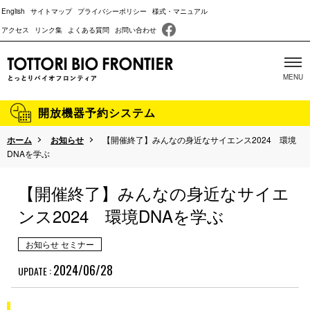
English
サイトマップ
プライバシーポリシー
様式・マニュアル
アクセス
リンク集
よくある質問
お問い合わせ
開放機器予約システム
ホーム
お知らせ
【開催終了】みんなの身近なサイエンス2024 環境
当施設について
DNAを学ぶ
主な取り組み
【開催終了】みんなの身近なサイエ
沿革
ンス2024 環境DNAを学ぶ
成果報告
お知らせ セミナー
パンフレット
2024/06/28
UPDATE :
動物実験に関する情報開示