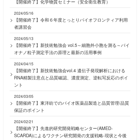
【開催終了】化学物質セミナー（安全衛生教育）
2024/05/16
【開催終了】令和６年度とっとりバイオフロンティア利用
者講習会
2024/05/13
【開催終了】新技術勉強会 vol.5～細胞外小胞を測る～バイ
オナノ粒子測定手法の原理と最新の活用事例
2024/04/15
【開催終了】新技術勉強会vol.4 遺伝子発現解析における
RNA精製注意点と品質確認、濃度測定、逆転写反応のポイ
ント
2024/03/05
【開催終了】東洋紡でのバイオ医薬品製造と品質管理/品質
保証のポイント
2024/02/21
【開催終了】先進的研究開発戦略センター(AMED-
SCARDA)によるワクチン研究開発の支援戦略-現状と今後