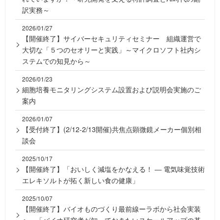
訳実務～
2026/01/27
【開催終了】サイバーセキュリティセミナー 組織運営で
大切な「５つのセオリーと実践」～マイクロソフト社内シ
ステムでの知見から～
2026/01/23
細胞培養モニタリングシステム設置および説明会実施のご
案内
2026/01/07
【受付終了】(2/12-2/13開催)共焦点顕微鏡メーカー個別相
談会
2025/10/17
【開催終了】「おいしく減塩をかなえる！ ― 電気味覚技術
エレキソルトが拓く新しい食の健康」
2025/10/07
【開催終了】バイオものづくり最前線ーラボから社会実装
へ－「バイオ研究者が知っておきたいスケールアップの基