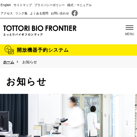
English
サイトマップ
プライバシーポリシー
様式・マニュアル
アクセス
リンク集
よくある質問
お問い合わせ
開放機器予約システム
ホーム
お知らせ
当施設について
お知らせ
主な取り組み
沿革
成果報告
パンフレット
動物実験に関する情報開示