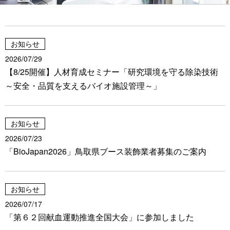
アクセス
お知らせ
2026/07/29
【8/25開催】人材育成セミナー「研究環境を守る除染技術
～安全・品質を支えるバイオ施設管理～」
機器利用のご案内
レンタルラボのご案内
お知らせ
動物実験・遺伝子組換え実験のご案内
2026/07/23
「BioJapan2026」鳥取県ブース装飾業者募集のご案内
お知らせ
2026/07/17
人材育成情報
「第６２回献血運動推進全国大会」に参加しました
セミナー