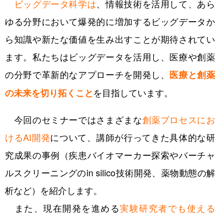
ビッグデータ科学は
、情報技術を活用して、あら
ゆる分野において爆発的に増加するビッグデータか
ら知識や新たな価値を生み出すことが期待されてい
ます。私たちはビッグデータを活用し、医療や創薬
の分野で革新的なアプローチを開発し、
医療と創薬
を目指しています。
の未来を切り拓くこと
今回のセミナーではさまざまな
創薬プロセスにお
けるAI開発
について、講師が行ってきた具体的な研
究成果の事例（疾患バイオマーカー探索やバーチャ
ルスクリーニングのin silico技術開発、薬物動態の解
析など）を紹介します。
また、現在開発を進める
実験研究者でも使える