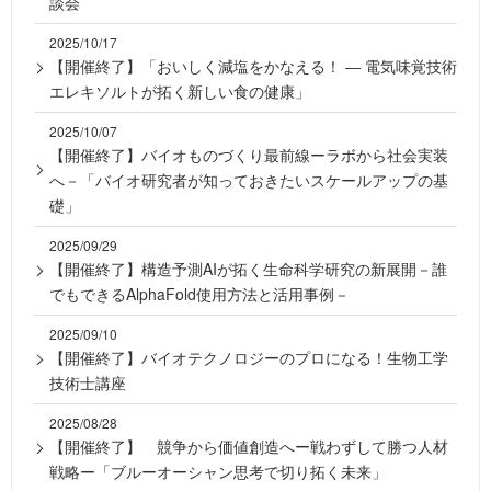
談会
2025/10/17
【開催終了】「おいしく減塩をかなえる！ ― 電気味覚技術
エレキソルトが拓く新しい食の健康」
2025/10/07
【開催終了】バイオものづくり最前線ーラボから社会実装
へ－「バイオ研究者が知っておきたいスケールアップの基
礎」
2025/09/29
【開催終了】構造予測AIが拓く生命科学研究の新展開－誰
でもできるAlphaFold使用方法と活用事例－
2025/09/10
【開催終了】バイオテクノロジーのプロになる！生物工学
技術士講座
2025/08/28
【開催終了】 競争から価値創造へー戦わずして勝つ人材
戦略ー「ブルーオーシャン思考で切り拓く未来」