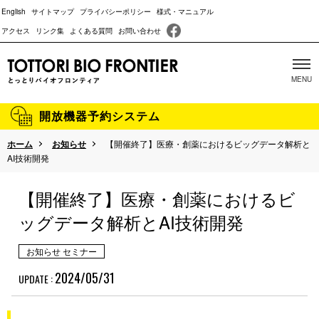
English
サイトマップ
プライバシーポリシー
様式・マニュアル
アクセス
リンク集
よくある質問
お問い合わせ
開放機器予約システム
ホーム
お知らせ
【開催終了】医療・創薬におけるビッグデータ解析と
当施設について
AI技術開発
主な取り組み
【開催終了】医療・創薬におけるビ
沿革
ッグデータ解析とAI技術開発
成果報告
お知らせ セミナー
パンフレット
2024/05/31
UPDATE :
動物実験に関する情報開示