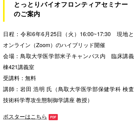
とっとりバイオフロンティアセミナー
アクセス
のご案内
日程：令和6年6月25日（火）16:00~17:30 現地と
オンライン（Zoom）のハイブリッド開催
機器利用のご案内
会場：鳥取大学医学部米子キャンパス内 臨床講義
レンタルラボのご案内
棟421講義室
受講料：無料
動物実験・遺伝子組換え実験のご案内
講師：岩田 浩明 氏（鳥取大学医学部保健学科 検査
技術科学専攻生態制御学講座 教授）
ポスターはこちら
人材育成情報
セミナー