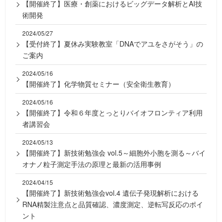
【開催終了】医療・創薬におけるビッグデータ解析とAI技
術開発
2024/05/27
【受付終了】夏休み実験教室「DNAでアユをさがそう」の
ご案内
2024/05/16
【開催終了】化学物質セミナー（安全衛生教育）
2024/05/16
【開催終了】令和６年度とっとりバイオフロンティア利用
者講習会
2024/05/13
【開催終了】新技術勉強会 vol.5～細胞外小胞を測る～バイ
オナノ粒子測定手法の原理と最新の活用事例
2024/04/15
【開催終了】新技術勉強会vol.4 遺伝子発現解析における
RNA精製注意点と品質確認、濃度測定、逆転写反応のポイ
ント