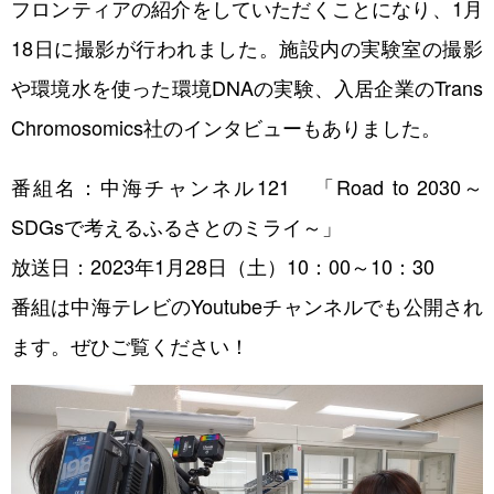
フロンティアの紹介をしていただくことになり、1月
アクセス
18日に撮影が行われました。施設内の実験室の撮影
や環境水を使った環境DNAの実験、入居企業のTrans
Chromosomics社のインタビューもありました。
番組名：中海チャンネル121 「Road to 2030～
機器利用のご案内
SDGsで考えるふるさとのミライ～」
レンタルラボのご案内
放送日：2023年1月28日（土）10：00～10：30
動物実験・遺伝子組換え実験のご案内
番組は中海テレビのYoutubeチャンネルでも公開され
ます。ぜひご覧ください！
人材育成情報
セミナー