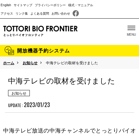
English
サイトマップ
プライバシーポリシー
様式・マニュアル
アクセス
リンク集
よくある質問
お問い合わせ
開放機器予約システム
ホーム
お知らせ
中海テレビの取材を受けました
当施設について
中海テレビの取材を受けました
主な取り組み
沿革
お知らせ
2023/01/23
UPDATE :
成果報告
パンフレット
中海テレビ放送の中海チャンネルでとっとりバイオ
動物実験に関する情報開示